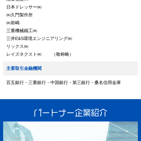
日本ドレッサー㈱
㈱久門製作所
㈱前嶋
三重機械鐵工㈱
三井E&S環境エンジニアリング㈱
リックス㈱
レイズネクスト㈱ （敬称略）
主要取引金融機関
百五銀行・三重銀行・中国銀行・第三銀行・桑名信用金庫
パートナー企業紹介