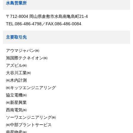
水島営業所
〒712-8004 岡山県倉敷市水島南亀島町21-4
TEL.
086-486-4798
／FAX.086-486-0084
主要取引先
アウマジャパン㈱
旭国際テクネイオン㈱
アズビル㈱
大谷川工業㈱
㈱木内計測
㈱キッツエンジニアリング
協立電機㈱
㈱新星興業
西南電気㈱
ソーワエンジニアリング㈱
㈱中部プラントサービス
南星物産㈱