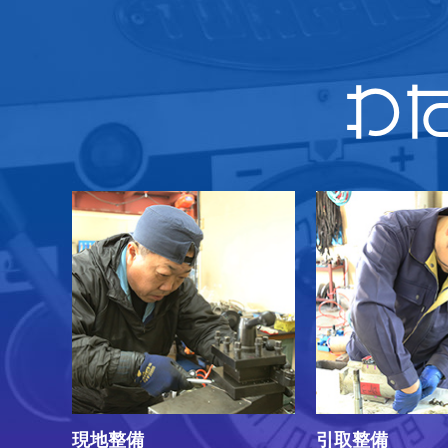
わ
現地整備
引取整備