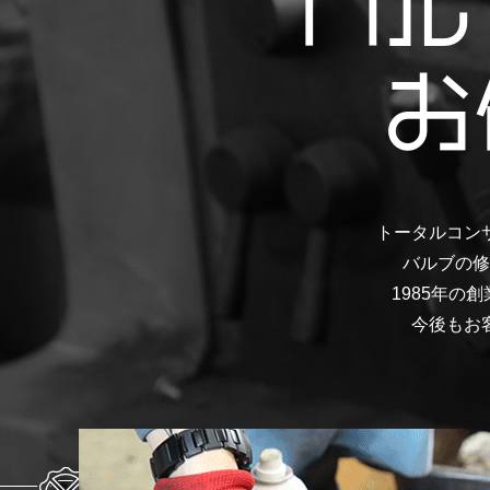
バル
お
トータルコン
バルブの修
1985年
今後もお