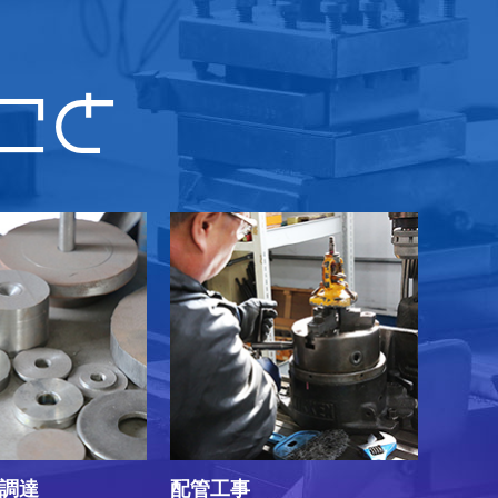
こと
調達
配管工事